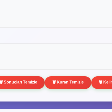
🗑️ Sonuçları Temizle
🗑️ Kuran Temizle
🗑️ Kel