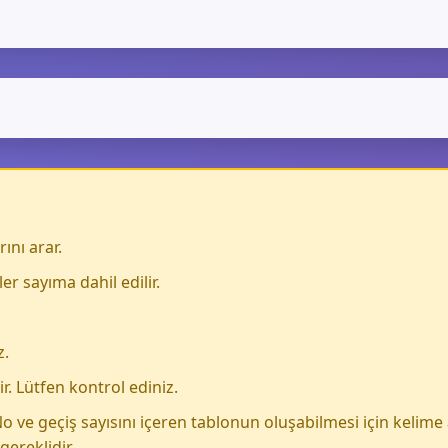
ını arar.
f harfi "ا" almış kelimeler sayıma dahil edilir.
z.
r. Lütfen kontrol ediniz.
o ve geçiş sayısını içeren tablonun oluşabilmesi için kelim
ereklidir.