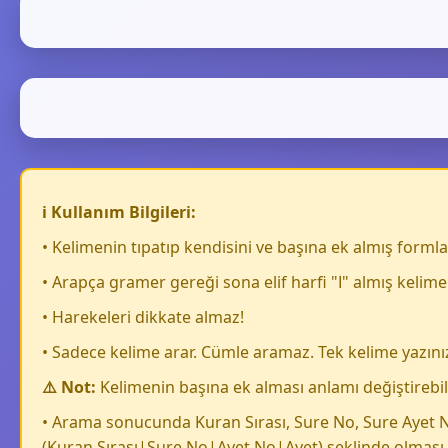
ℹ️ Kullanım Bilgileri:
• Kelimenin tıpatıp kendisini ve başına ek almış formlar
• Arapça gramer gereği sona eli
• Harekeleri dikkate almaz!
• Sadece kelime arar. Cümle aramaz. Tek kelime yazını
⚠️ Not:
Kelimenin başına ek alması anlamı değiştirebili
• Arama sonucunda Kuran Sırası, Sure No, Sure Ayet N
(Kuran Sırası|Sure No|Ayet No|Ayet) şeklinde olması g