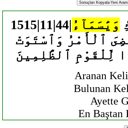
Sonuçları Kopyala-Yeni Aramal
15
وَيَٰسَمَآءُ
ضِىَ ٱلْأَمْرُ وَٱسْتَوَتْ
 لِّلْقَوْمِ ٱلظَّٰلِمِينَ
Aranan Kel
Bulunan Ke
Ayette G
En Baştan 