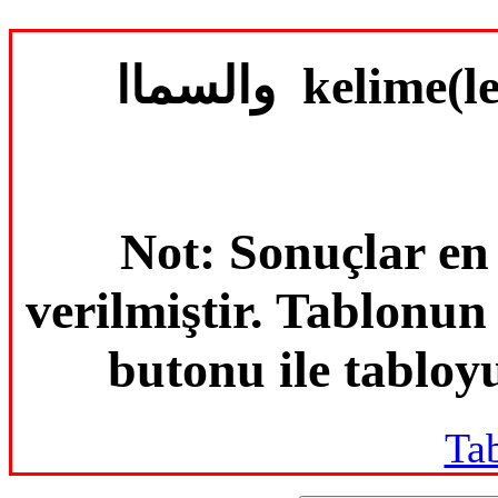
والسماا keli
Not: Sonuçlar en
verilmiştir. Tablonu
butonu ile tabloyu
Ta