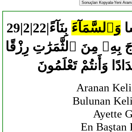
Sonuçları Kopyala-Yeni Aramal
29|
وَٱلسَّمَآءَ
بِنَآءً
جَ بِهِۦ مِنَ ٱلثَّمَرَٰتِ رِزْقًا
دَادًا وَأَنتُمْ تَعْلَمُونَ
Aranan Kel
Bulunan Kel
Ayette G
En Baştan 