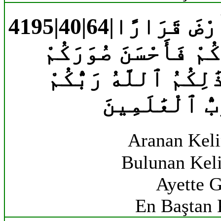
4195|40|64|رَارًا
كُمْ فَأَحْسَنَ صُوَرَكُمْ
َٰلِكُمُ ٱللَّهُ رَبُّكُمْ
ُّ ٱلْعَٰلَمِينَ
Aranan Kel
Bulunan Kel
Ayette G
En Baştan 