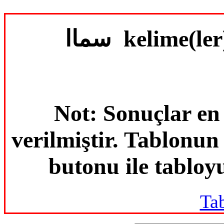
سماا kelime(l
Not: Sonuçlar en
verilmiştir. Tablonu
butonu ile tabloyu
Ta