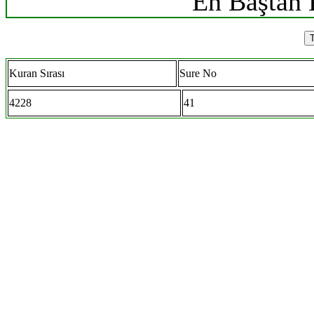
En Baştan 
Kuran Sırası
Sure No
4228
41