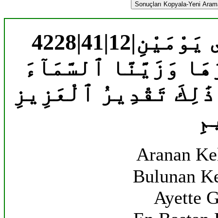
Sonuçları Kopyala-Yeni Aramal
4228|41|12|فَقَضَىٰهُنَّ سَبْعَ سَمَٰوَاتٍ فِى يَوْمَيْنِ
هَا وَزَيَّنَّا ٱلسَّمَآءَ
ذَٰلِكَ تَقْدِيرُ ٱلْعَزِيزِ
مِ
Aranan Ke
Bulunan Ke
Ayette G